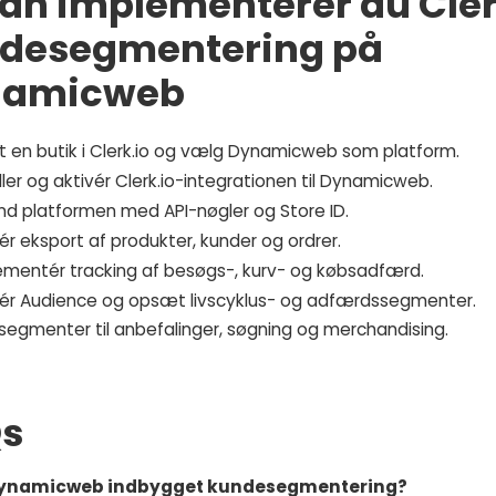
an implementerer du Cler
desegmentering på
namicweb
t en butik i Clerk.io og vælg Dynamicweb som platform.
ller og aktivér Clerk.io-integrationen til Dynamicweb.
ind platformen med API-nøgler og Store ID.
ér eksport af produkter, kunder og ordrer.
ementér tracking af besøgs-, kurv- og købsadfærd.
vér Audience og opsæt livscyklus- og adfærdssegmenter.
 segmenter til anbefalinger, søgning og merchandising.
s
Dynamicweb indbygget kundesegmentering?