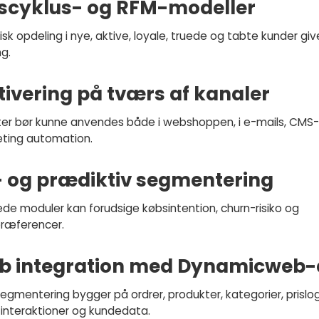
ivscyklus- og RFM-modeller
k opdeling i nye, aktive, loyale, truede og tabte kunder giv
ng.
tivering på tværs af kanaler
r bør kunne anvendes både i webshoppen, i e-mails, CMS-
ting automation.
I- og prædiktiv segmentering
de moduler kan forudsige købsintention, churn-risiko og
ræferencer.
yb integration med Dynamicweb-
segmentering bygger på ordrer, produkter, kategorier, prislog
interaktioner og kundedata.