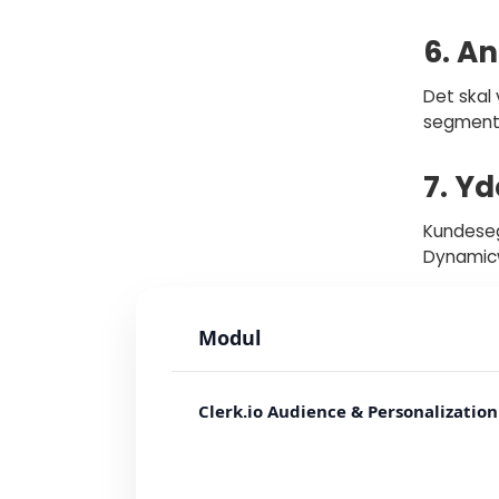
6. A
Det skal
segment
7. Y
Kundeseg
Dynamic
Modul
Clerk.io Audience & Personalizatio