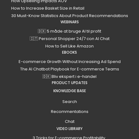
How Upselling Impacts AOV
How to Increase Basket Size in Retail
30 Must-Know Statistics About Product Recommendations
WEBINARS
🇩🇰 5 måde at bruge AI til profit
🇮🇹 Personal Shopper 24/7 con AI Chat
How to Sell Like Amazon
EBOOKS
E-commerce Growth Without Increasing Ad Spend
The AI Chatbot Playbook for E-commerce Teams
🇩🇰 Bliv ekspert i e-handel
PRODUCT UPDATES
KNOWLEDGE BASE
Search
Recommentations
Chat
VIDEO LIBRARY
3 Tricks for E-commerce Profitability