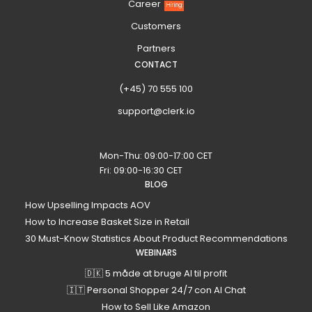
Career
Hiring
Customers
Partners
CONTACT
(+45) 70 555 100
support@clerk.io
Mon-Thu: 09:00-17:00 CET
Fri: 09:00-16:30 CET
BLOG
How Upselling Impacts AOV
How to Increase Basket Size in Retail
30 Must-Know Statistics About Product Recommendations
WEBINARS
🇩🇰 5 måde at bruge AI til profit
🇮🇹 Personal Shopper 24/7 con AI Chat
How to Sell Like Amazon